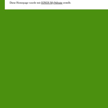
Diese Homepage wurde mit
IONOS MyWebsite
erstellt.