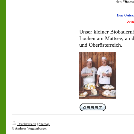
den
“froma
Den Unter
Zril
Unser kleiner Biobauernho
Lochen am Mattsee, an d
und Oberösterreich.
Druckversion
|
Sitemap
© Andreas Voggenberger